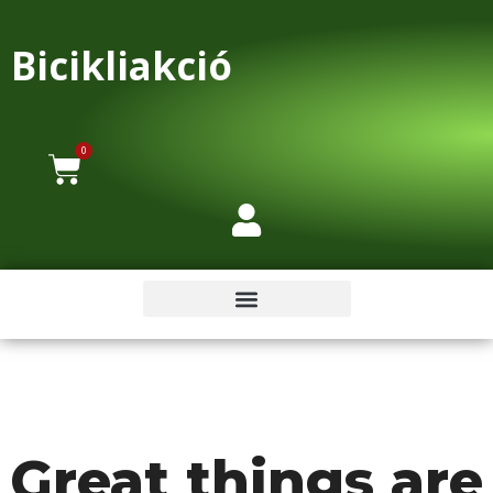
Bicikliakció
0
Great things are