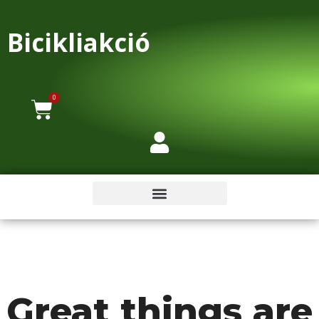
Bicikliakció
0
Great things are