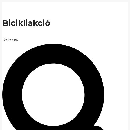
Skip
to
Bicikliakció
content
Keresés