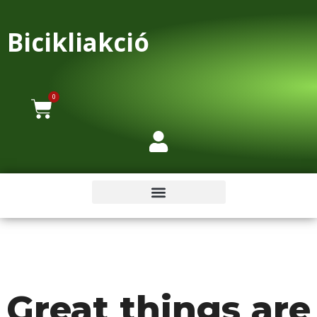
Bicikliakció
0
Great things are