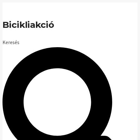
Skip
to
Bicikliakció
content
Keresés