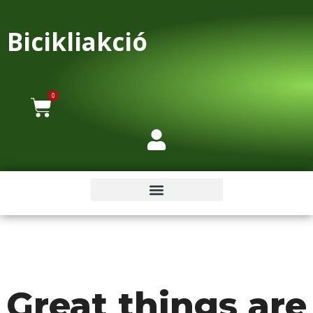
Bicikliakció
0
Great things are