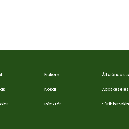
l
Fiókom
Általános sz
lás
Kosár
Adatkezelés
olat
Pénztár
Sütik kezelés