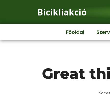
Bicikliakció
Főoldal
Szerv
Great th
Someth