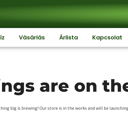
íz
Vásárlás
Árlista
Kapcsolat
ings are on th
ing big is brewing! Our store is in the works and will be launchin