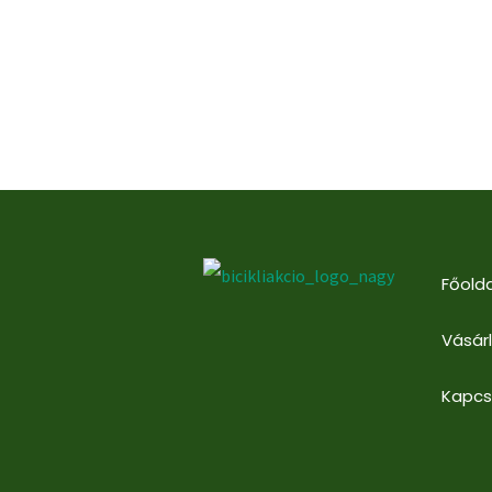
Főolda
Vásár
Kapcs