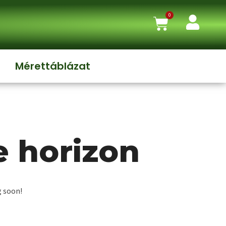
0
Mérettáblázat
e horizon
g soon!