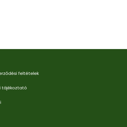
erződési feltételek
i tájékoztató
i