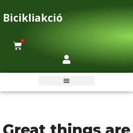
Bicikliakció
0
Great things are