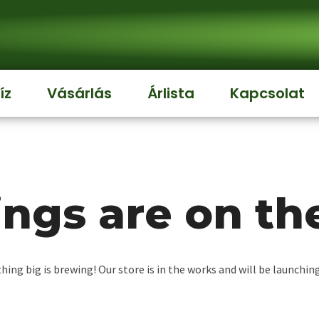
íz
Vásárlás
Árlista
Kapcsolat
ings are on th
ing big is brewing! Our store is in the works and will be launchin