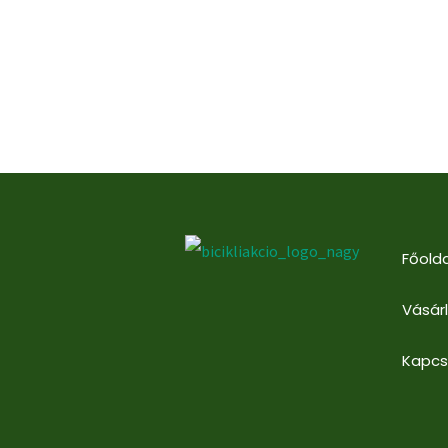
Főolda
Vásár
Kapcs