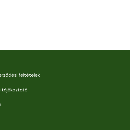
erződési feltételek
i tájékoztató
i