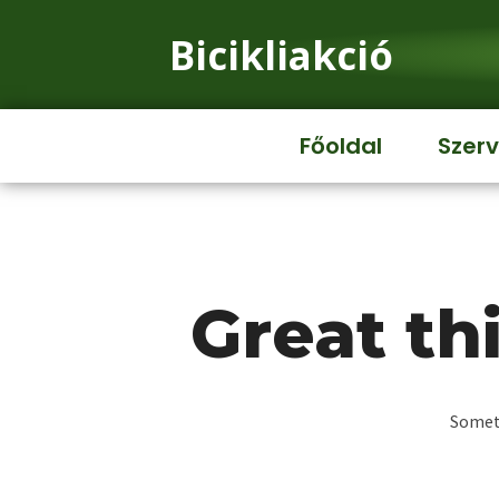
Bicikliakció
Főoldal
Szerv
Great th
Someth