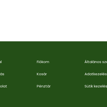
l
Fiókom
Általános sz
lás
Kosár
Adatkezelés
olat
Pénztár
Sütik kezelés