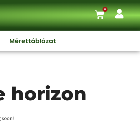
0
Mérettáblázat
e horizon
g soon!