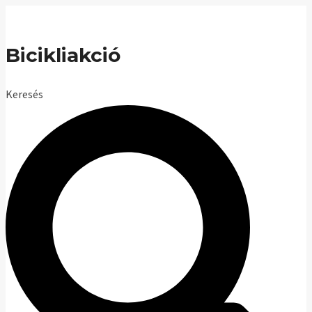
Skip
to
Bicikliakció
content
Keresés