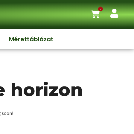
0
Mérettáblázat
e horizon
g soon!