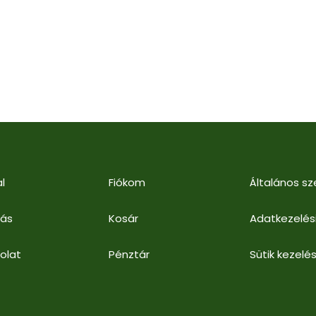
l
Fiókom
Általános sz
lás
Kosár
Adatkezelés
olat
Pénztár
Sütik kezelés