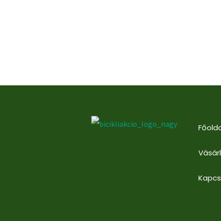
Főolda
Vásár
Kapcs