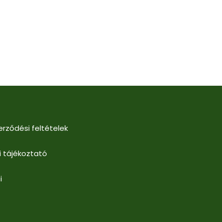
erződési feltételek
i tájékoztató
i