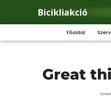
Bicikliakció
Főoldal
Szerv
Great th
Someth