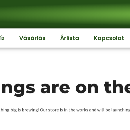
íz
Vásárlás
Árlista
Kapcsolat
ings are on th
ing big is brewing! Our store is in the works and will be launchin