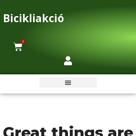
Bicikliakció
0
Great things are