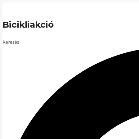
Skip
to
Bicikliakció
content
Keresés