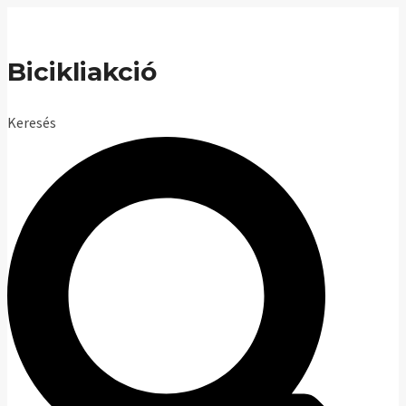
Skip
to
Bicikliakció
content
Keresés