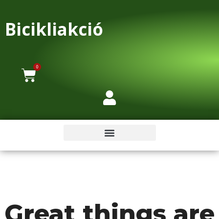
Bicikliakció
0
Great things are