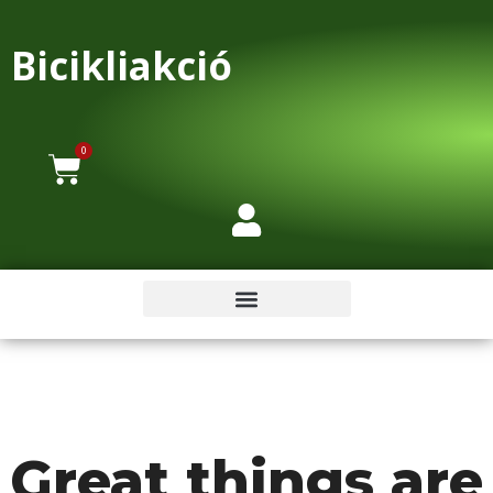
Bicikliakció
0
Great things are